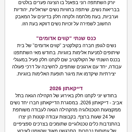
יורק השתתפה רוני בפאנל בו הציגה פערים בולטים 
בבריאות נשים, שיתפה בחוויות נשים ישראליות, יהודיות 
וערביות, בעת מלחמה ולקחה חלק בדיונים על המאבק 
החשוב לשמירה על זכויות נשים דווקא בעת הזו.
כנס שנתי "קווים אדומים"
נשים לגופן חברה בקולקטיב "קווים אדומים" של בית 
שיתופים למניעת אלימות בזוגיות. בחודש מאי השתתפנו 
בכנס השנתי של הקולקטיב שם לקחנו חלק פעיל במעגלי 
עבודה, יחד עם ארגונים שותפים, לחשיבה על דרכי פעולה 
יצירתיות שיקדמו את מיגור תופעת האלימות בזוגיות.
דייקאתון 2026
 בחודש יוני לקחנו חלק באירוע של הקהילה הגאה בתל 
אביב - דייקאתון 2026. במסגרת הדייקאתון חברו יחד נשים 
ממקצועות הטכנולוגיה מהקהילה הגאה לעבודה משותפת 
של 24 שעות ברצף. בקבוצות עבודה קטנות הן יצרו 
בהתנדבות כלים טכנולוגיים שתומכים בצרכים ספציפיים 
של עמותות נבחרות. התרגשנו מאוד שהוזמנו לאירוע 