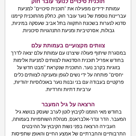
 תוכנית סיכויים לנוער עובר חוק 
עמותת ידידים מפעילה את "תוכנית סיכויים" למניעת 
עבריינות נוספת של נוער עובר חוק. כחלק מהתוכנית קיימנו 
סדנא לנערות בשכונת התקווה בתל אביב שעסקה במיניות, 
גבולות, אסרטיביות ומניעת התנהגויות סיכוניות.
צוותים מקצועיים בעמותת עלם
במסגרת שיתוף פעולה שיצרנו עם עמותת עלם יצאה לדרך 
בחודש אפריל תוכנית הסדנאות לצוותים למניעת אלימות 
בזוגיות בקרב נוער. התוכנית שנקראת "מבט חדש על 
יחסים" פותחה על ידי נשים לגופן ומעניקה לצוותים כלים 
פרקטיים בעבודה עם בני ובנות נוער באוכלוסיות יהודיות, 
ערביות דתיות וחרדיות.
הרצאה על גיל המעבר
בחודש מאי הוזמנו לקיבוץ לוטן לערב שעסק בנושא גיל 
המעבר. הדר ונדר-אלבראנס, מנהלת השותפויות בעמותה, 
העבירה הרצאה בפני נשות הקיבוץ על ההיבטים 
התרבותיים והחברתיים של אמצע החיים והאופן שתפיסות 